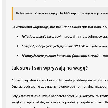
Polecamy:
Praca w ciąży do którego miesiąca – prze
Za wahaniami wagi mogą stać konkretne zaburzenia hormonalne:
*Niedoczynność tarczycy
* – spowalnia metabolizm, co spr
*Zespół policystycznych jajników (PCOS)
* – często wiąże
*Podwyższony poziom kortyzolu (hormonu stresu)
* – mo
Jak stres i sen wpływają na wagę?
Chroniczny stres i niedobór snu
to częste problemy we współczes
Działają podstępnie, zaburzając równowagę hormonalną, niezbędną
Gdy jesteś w stresie, Twoje nadnercza produkują
kortyzol
. W krót
zwiększonego apetytu, zwłaszcza na produkty bogate w cukier i tłu