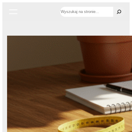
Przejdź
Szukaj
do
treści