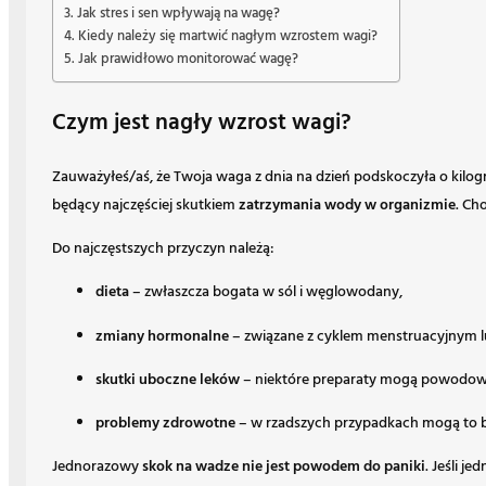
Jak stres i sen wpływają na wagę?
Kiedy należy się martwić nagłym wzrostem wagi?
Jak prawidłowo monitorować wagę?
Czym jest nagły wzrost wagi?
Zauważyłeś/aś, że Twoja waga z dnia na dzień podskoczyła o kilogr
będący najczęściej skutkiem
zatrzymania wody w organizmie
. Ch
Do najczęstszych przyczyn należą:
dieta
– zwłaszcza bogata w sól i węglowodany,
zmiany hormonalne
– związane z cyklem menstruacyjnym l
skutki uboczne leków
– niektóre preparaty mogą powodow
problemy zdrowotne
– w rzadszych przypadkach mogą to by
Jednorazowy
skok na wadze nie jest powodem do paniki
. Jeśli j