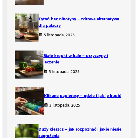
Tytoń bez nikotyny – zdrowa alternatywa
dla palaczy
5 listopada, 2025
Białe kropki w kale – przyczyny i
leczenie
5 listopada, 2025
Klikane papierosy – gdzie i jak je kupić
3 listopada, 2025
Duży kleszcz – jak rozpoznać i jakie niesie
zagrożenia