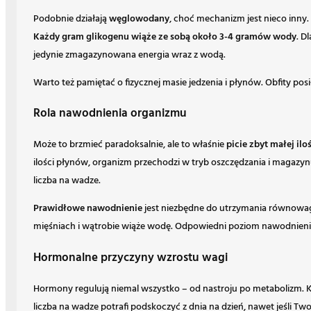
Podobnie działają
węglowodany
, choć mechanizm jest nieco inny
Każdy gram glikogenu wiąże ze sobą około 3-4 gramów wody
. D
jedynie zmagazynowana energia wraz z wodą.
Warto też pamiętać o fizycznej masie jedzenia i płynów. Obfity po
Rola nawodnienia organizmu
Może to brzmieć paradoksalnie, ale to właśnie
picie zbyt małej il
ilości płynów, organizm przechodzi w tryb oszczędzania i magazy
liczba na wadze.
Prawidłowe nawodnienie
jest niezbędne do utrzymania równowagi 
mięśniach i wątrobie wiąże wodę. Odpowiedni poziom nawodnieni
Hormonalne przyczyny wzrostu wagi
Hormony regulują niemal wszystko – od nastroju po metabolizm. K
liczba na wadze potrafi podskoczyć z dnia na dzień, nawet jeśli Tw