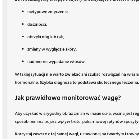
nietypowe zmęczenie,
duszności,
obrzęki nóg lub rąk,
zmiany w wyglądzie skóry,
nadmierne wypadanie włosów.
W takiej sytuacji
nie warto zwlekać
ani szukać rozwiązań na własną
hormonalne.
Szybka diagnoza to podstawa skutecznego leczenia
Jak prawidłowo monitorować wagę?
Aby uzyskać wiarygodny obraz zmian w masie ciała, ważna jest
re
sposób minimalizujesz wpływ treści pokarmowej i płynów spożytyc
Korzystaj
zawsze z tej samej wagi
, ustawionej na twardym i równ