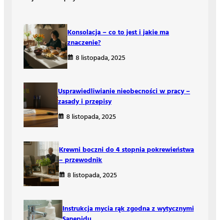
Konsolacja – co to jest i jakie ma
znaczenie?
8 listopada, 2025
Usprawiedliwianie nieobecności w pracy –
zasady i przepisy
8 listopada, 2025
Krewni boczni do 4 stopnia pokrewieństwa
– przewodnik
8 listopada, 2025
Instrukcja mycia rąk zgodna z wytycznymi
Sanepidu