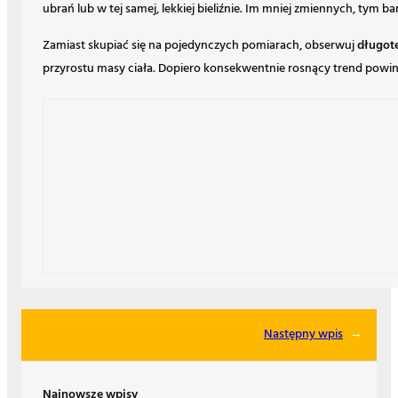
ubrań lub w tej samej, lekkiej bieliźnie. Im mniej zmiennych, tym b
Zamiast skupiać się na pojedynczych pomiarach, obserwuj
długot
przyrostu masy ciała. Dopiero konsekwentnie rosnący trend powinie
Następny wpis
→
Najnowsze wpisy